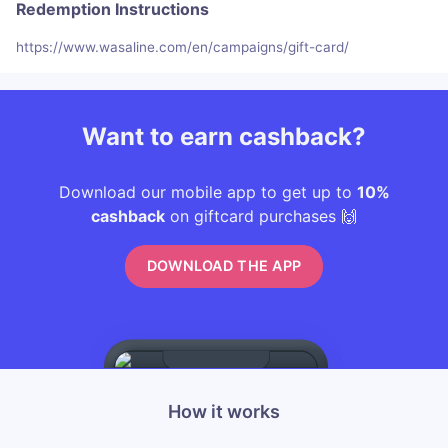
Redemption Instructions
https://www.wasaline.com/en/campaigns/gift-card/
Want to earn cashback?
Download our mobile app to get up to
10%
cashback
on giftcard purchases 🙌
DOWNLOAD THE APP
How it works