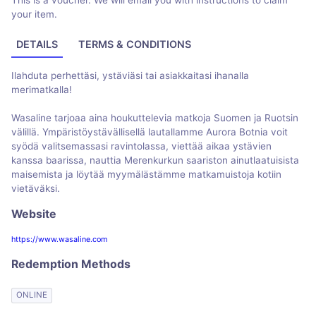
This is a voucher. We will email you with instructions to claim
your item.
DETAILS
TERMS & CONDITIONS
Ilahduta perhettäsi, ystäviäsi tai asiakkaitasi ihanalla
merimatkalla!
Wasaline tarjoaa aina houkuttelevia matkoja Suomen ja Ruotsin
välillä. Ympäristöystävällisellä lautallamme Aurora Botnia voit
syödä valitsemassasi ravintolassa, viettää aikaa ystävien
kanssa baarissa, nauttia Merenkurkun saariston ainutlaatuisista
maisemista ja löytää myymälästämme matkamuistoja kotiin
vietäväksi.
Website
https://www.wasaline.com
Redemption Methods
ONLINE