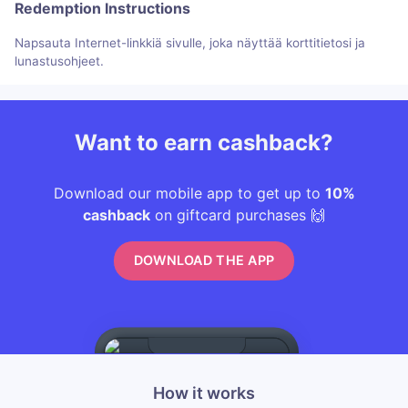
Redemption Instructions
Napsauta Internet-linkkiä sivulle, joka näyttää korttitietosi ja
lunastusohjeet.
Want to earn cashback?
Download our mobile app to get up to
10%
cashback
on giftcard purchases 🙌
DOWNLOAD THE APP
How it works