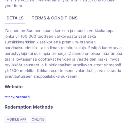
This is a voucher. We will email you with instructions to claim
your item.
DETAILS
TERMS & CONDITIONS
Zalando on Suomen suurin kenkien ja muodin verkkokauppa,
jonka yli 100 000 tuotteen valikoimasta saat sekä
suosikkimerkkien klassikot että premium-brändien
harvinaisuudetkin – aina ilman toimituskuluja. Etsitpä luotettavia
perustyylejä tai uusimpia trendejä, Zalando on oikea määränpää:
täällä löytäjäänsä odottavat kenkien ja vaatteiden lisäksi myös
tyylikkäät asusteet ja funktionaaliset urheiluvarusteet yhteensä
yli 1500 merkiltä. Klikkaa osoitteeseen zalando.fi ja valmistaudu
ainutlaatuiseen shoppailukokemukseen!
Website
https://zalando.fi
Redemption Methods
MOBILE APP
ONLINE