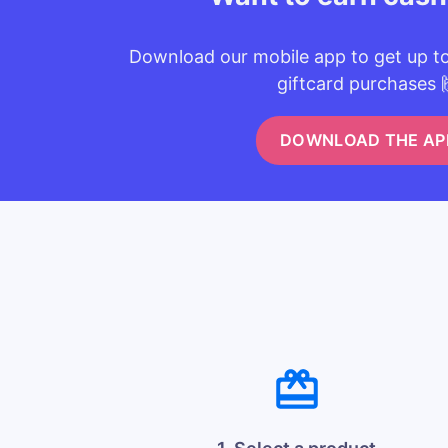
Download our mobile app to get up t
giftcard purchases 
DOWNLOAD THE AP