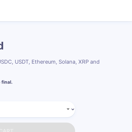
d
 USDC, USDT, Ethereum, Solana, XRP and
 final.
 CART