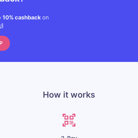
o
10% cashback
on
🙌
P
How it works