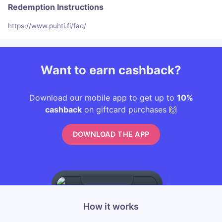
Redemption Instructions
https://www.puhti.fi/faq/
Want to earn cashback?
Download our mobile app to get up to
10%
cashback
on giftcard purchases 🙌
DOWNLOAD THE APP
How it works