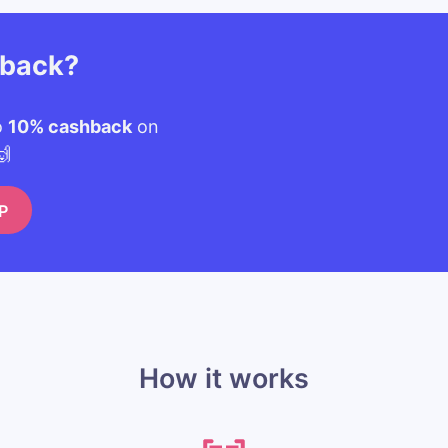
hback?
o
10% cashback
on
🙌
P
How it works