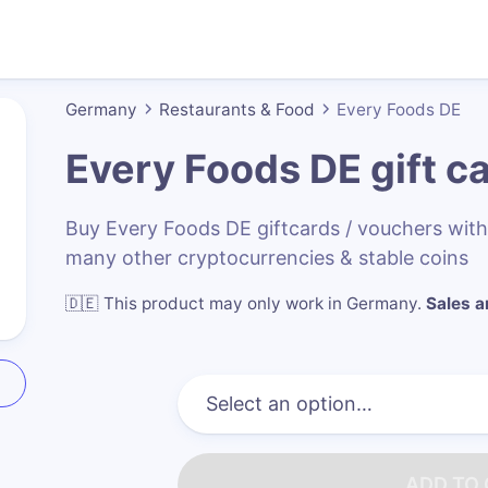
Germany
Restaurants & Food
Every Foods DE
Every Foods DE
gift c
Buy Every Foods DE giftcards / vouchers wi
many other cryptocurrencies & stable coins
🇩🇪
This product may only work in Germany
.
Sales ar
ADD TO