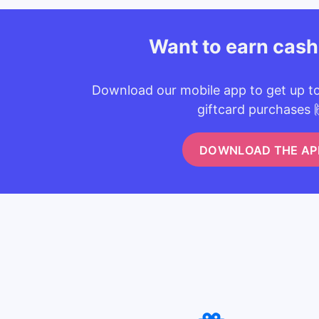
Want to earn cas
Download our mobile app to get up t
giftcard purchases 
DOWNLOAD THE AP