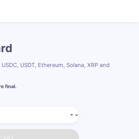
ard
th USDC, USDT, Ethereum, Solana, XRP and
e final.
 CART