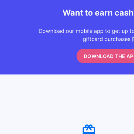
Want to earn cas
Download our mobile app to get up t
giftcard purchases 
DOWNLOAD THE AP