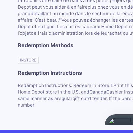
rafraîchir votre salle de bains à des petits projets 
Depot peut vous aider à en faireplus chez vous en dé
granddétaillant au monde dans le secteur de larénova
affaire. C’est beau.℠Vous pouvez échanger les cart
Depot et en ligne. Les cartes cadeaux Home Depot n’o
l’objetde frais d’administration lors de leurachat ou ut
Redemption Methods
INSTORE
Redemption Instructions
Redemption Instructions: Redeem in Store:1.Print thi
Home Depot store in the U.S. andCanadaCashier Instr
same manner as aregulargift card tender. If the bar
number