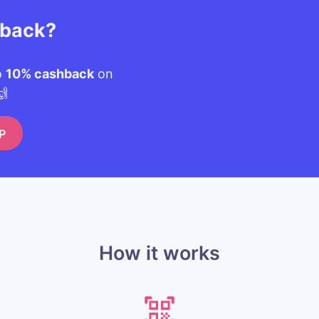
hback?
o
10% cashback
on
🙌
P
How it works