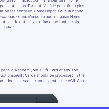
quiont un fort impact comme la peinture, Home
pensant moins d’argent. Voilà le pouvoir du plus
tion résidentielle. Home Depot. Faire la bonne
es-cadeaux dans n’importe quel magasin Home
nt pas de dated’expiration et ne font jamais
ilisation.
s page 2. Redeem your eGift Card at any The
uctions:eGift Cards should be processed in the
code does not scan, manually enter the eGiftCard