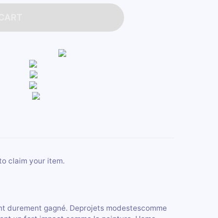
 CART
to claim your item.
rgent durement gagné. Deprojets modestescomme