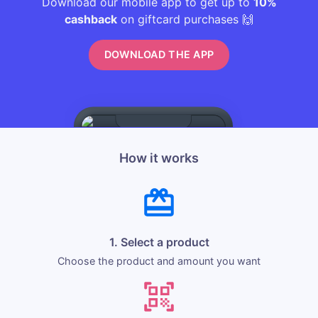
Download our mobile app to get up to
10%
cashback
on giftcard purchases 🙌
DOWNLOAD THE APP
How it works
1. Select a product
Choose the product and amount you want