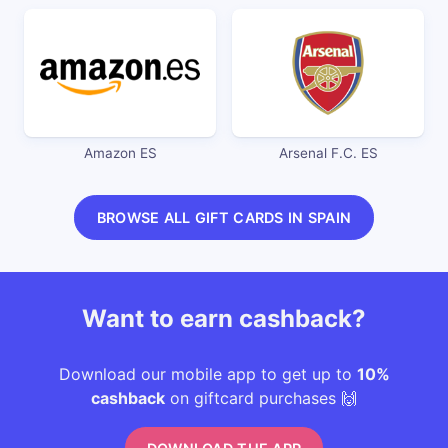
Amazon ES
Arsenal F.C. ES
BROWSE ALL GIFT CARDS IN SPAIN
Want to earn cashback?
Download our mobile app to get up to
10%
cashback
on giftcard purchases 🙌