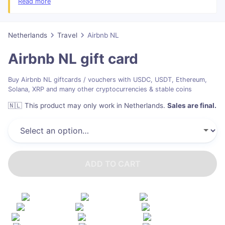
term reservations of 28 nights or longer and Airbnb may limit users
Read more
from redeeming more than 9 gift cards per day.
Netherlands
Travel
Airbnb NL
Airbnb NL
gift card
Buy Airbnb NL giftcards / vouchers with USDC, USDT, Ethereum,
Solana, XRP and many other cryptocurrencies & stable coins
🇳🇱
This product may only work in Netherlands
.
Sales are final.
ADD TO CART