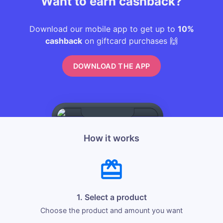
Want to earn cashback?
Download our mobile app to get up to
10%
cashback
on giftcard purchases 🙌
DOWNLOAD THE APP
How it works
1. Select a product
Choose the product and amount you want