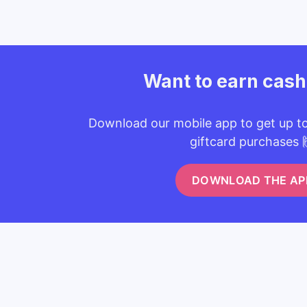
Want to earn cas
Download our mobile app to get up t
giftcard purchases 
DOWNLOAD THE AP