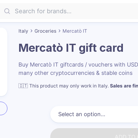
Italy
Groceries
Mercatò IT
Mercatò IT
gift card
Buy Mercatò IT giftcards / vouchers with US
many other cryptocurrencies & stable coins
🇮🇹
This product may only work in Italy
.
Sales are fin
ADD TO