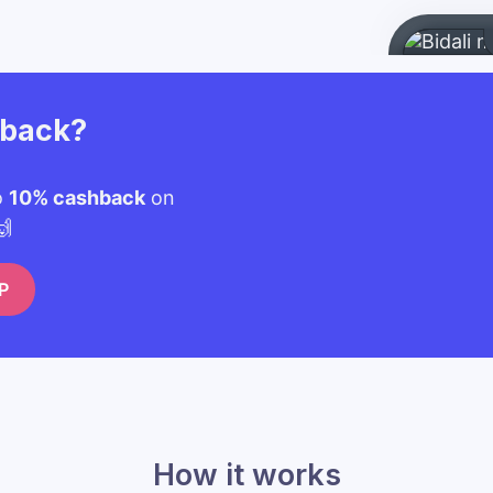
hback?
o
10% cashback
on
🙌
P
How it works