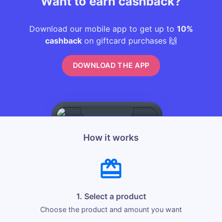
Want to earn cashback?
Download our mobile app to get up to
10%
cashback
on giftcard purchases 🙌
DOWNLOAD THE APP
How it works
1. Select a product
Choose the product and amount you want