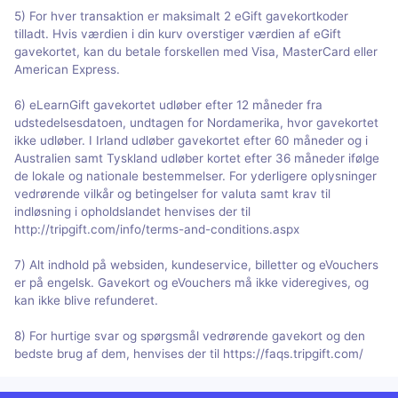
5) For hver transaktion er maksimalt 2 eGift gavekortkoder
tilladt. Hvis værdien i din kurv overstiger værdien af eGift
gavekortet, kan du betale forskellen med Visa, MasterCard eller
American Express.
6) eLearnGift gavekortet udløber efter 12 måneder fra
udstedelsesdatoen, undtagen for Nordamerika, hvor gavekortet
ikke udløber. I Irland udløber gavekortet efter 60 måneder og i
Australien samt Tyskland udløber kortet efter 36 måneder ifølge
de lokale og nationale bestemmelser. For yderligere oplysninger
vedrørende vilkår og betingelser for valuta samt krav til
indløsning i opholdslandet henvises der til
http://tripgift.com/info/terms-and-conditions.aspx
7) Alt indhold på websiden, kundeservice, billetter og eVouchers
er på engelsk. Gavekort og eVouchers må ikke videregives, og
kan ikke blive refunderet.
8) For hurtige svar og spørgsmål vedrørende gavekort og den
bedste brug af dem, henvises der til https://faqs.tripgift.com/