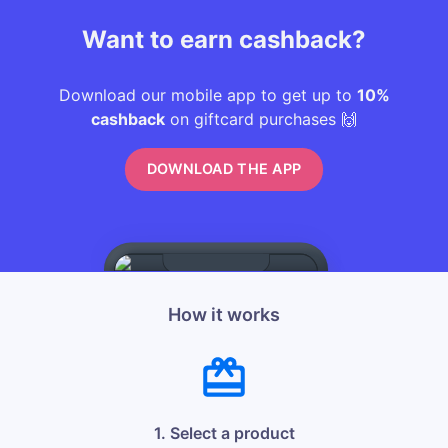
Want to earn cashback?
Download our mobile app to get up to
10%
cashback
on giftcard purchases 🙌
DOWNLOAD THE APP
How it works
1. Select a product