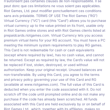
n'autorisent pas certaines clauses de non-responsabilité. Il se
peut donc que ces limitations ne vous soient pas applicables.
Riot Games, Ltd. peut modifier ponctuellement ces conditions
sans avis préalable. TERMS OF USE The Riot Games (“RG”)
Virtual Currency (“VC”) card (this “Card”) allows you to purchase
virtual currency up to the value printed on its front, usable only
in Riot Games online stores and with Riot Games clients listed at
prepaidcards.riotgames.com. Virtual Currency lets you access
premium virtual items for your RG account. You must have a PC
meeting the minimum system requirements to play RG games.
This Card is not redeemable for cash or cash equivalents
(except where required by law), has no cash value, and cannot
be returned. Except as required by law, the Card’s value will not
be replaced if lost, stolen, destroyed, or used without
authorization. Keep your original receipt. Unused balances are
non-transferable. By using this Card, you agree to the terms
and privacy policy governing your use of this Card and RG
(available at www.riotgames.com). The full value of this Card is
deducted when you enter the code associated with it. Do not
scratch off the code until prompted online and do not make any
purchase if the code has already been scratched. All funds
associated with this Card are held exclusively by or on behalf of
Riot Games Ltd., which, together with its affiliates, makes no