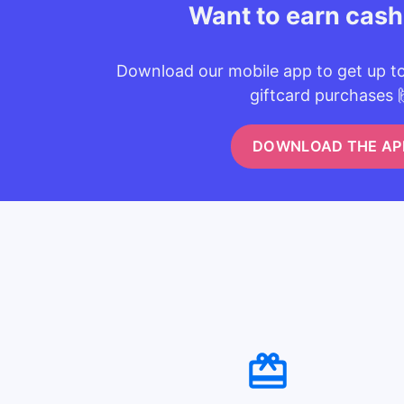
Want to earn cas
Download our mobile app to get up t
giftcard purchases 
DOWNLOAD THE AP