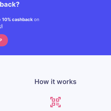
hback?
o
10% cashback
on
🙌
P
How it works