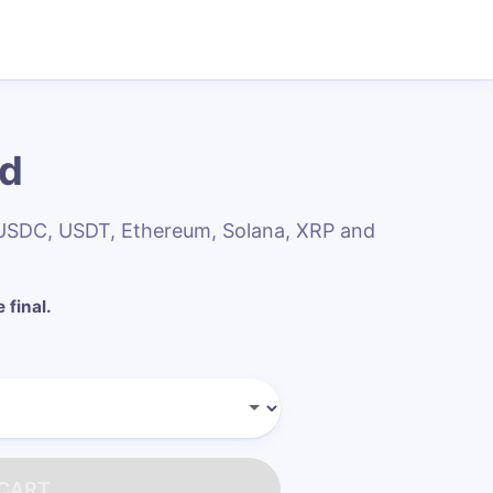
rd
h USDC, USDT, Ethereum, Solana, XRP and
 final.
 CART