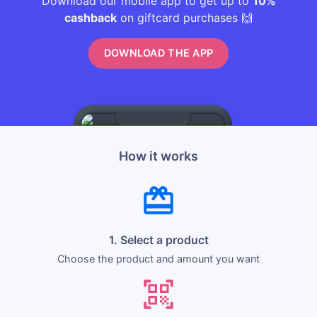
Download our mobile app to get up to
10%
cashback
on giftcard purchases 🙌
DOWNLOAD THE APP
How it works
1. Select a product
Choose the product and amount you want