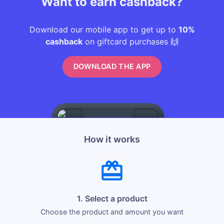
Want to earn cashback?
Download our mobile app to get up to
10%
cashback
on giftcard purchases 🙌
DOWNLOAD THE APP
How it works
1. Select a product
Choose the product and amount you want