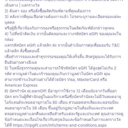
เดินทาง | แลกรางวัล
2) ค้นหา จอง หรือสั่งซื้อผลิตภัณฑ์ตามที่คุณต้องการ
3) หลังจากที่คุณเลือกตามต้องการแล้ว โปรดระบุรายละเอียดของแต่ละ
บุคคล
หรือผู้ที่เกี่ยวข้องกับการจองหรือธุรกรรมในผลิตภัณฑ์ดังกล่าวทุกคน
4) ไปที่หน้าคิดเงิน จากนั้นคัดลอกและวางรหัสบัตร eGift ของคุณลงใน
กล่อง
แลกรหัสบัตร eGift แล้วคลิก ส่ง จากนั้นดำเนินการต่อเพื่อยอมรับ T&C
แล้วคลิก สั่งซื้อตอนนี้
เพื่อทำการจองและทำธุรกรรมของคุณให้เสร็จสิ้น สักครู่คุณจะได้รับการ
ยืนยันผ่านทางอีเมล
5) ในหนึ่งธุรกรรมคุณจะสามารถใช้รหัสบัตร eGift ได้สูงสุดไม่เกิน 2
รหัส หากมูลค่าในตะกร้าของคุณเกินกว่ามูลค่าในบัตร eGift คุณ
สามารถชำระเงินส่วนต่างได้ด้วยบัตร Visa, MasterCard หรือ
American Express
6) บัตรกำนัล eLearnGift มีอายุการใช้งาน 12 เดือนนับจากวันที่ออก
บัตร ยกเว้นผู้ที่พำนักอยู่ในอเมริกาเหนือซึ่งบัตรกำนัลจะไม่มีวันหมดอายุ
ไอร์แลนด์จะหมดอายุภายใน 60 เดือน ส่วนออสเตรเลียและเยอรมนีจะ
หมดอายุภายใน 36 เดือน ขึ้นอยู่กับกฎหมายในท้องถิ่นและประเทศ
ตลอดจนมูลค่าแลกคืนคงเหลือสำหรับแต่ละรัฐและประเทศ คุณสามารถดู
ข้อกำหนดและเงื่อนไขเกี่ยวกับสกุลเงินและข้อกำหนดในการแลกรางวัล
ได้ที่ https://tripgift.com/info/terms-and-conditions.aspx