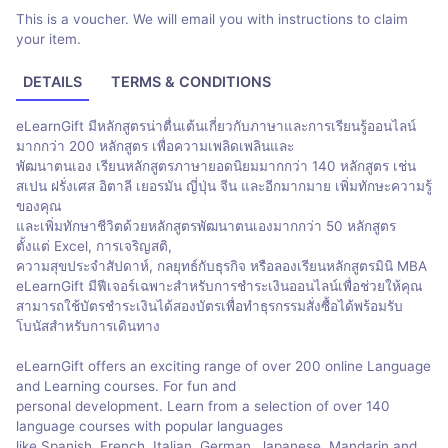
This is a voucher. We will email you with instructions to claim
your item.
DETAILS
TERMS & CONDITIONS
eLearnGift มีหลักสูตรน่าตื่นเต้นเกี่ยวกับภาษาและการเรียนรู้ออนไลน์
มากกว่า 200 หลักสูตร เพื่อความเพลิดเพลินและ
พัฒนาตนเอง เรียนหลักสูตรภาษายอดนิยมมากกว่า 140 หลักสูตร เช่น
สเปน ฝรั่งเศส อิตาลี เยอรมัน ญี่ปุ่น จีน และอีกมากมาย เพิ่มทักษะความรู้
ของคุณ
และเพิ่มทักษาชีวิตด้วยหลักสูตรพัฒนาตนเองมากกว่า 50 หลักสูตร
ตั้งแต่ Excel, การเจริญสติ,
ความสุขประจำสัปดาห์, กลยุทธ์กับธุรกิจ หรือลองเรียนหลักสูตรมินิ MBA
eLearnGift มีฟีเจอร์เฉพาะสำหรับการชำระเงินออนไลน์เพื่อช่วยให้คุณ
สามารถใช้บัตรชำระเงินได้สองบัตรเพื่อทำธุรกรรมสั่งซื้อได้พร้อมรับ
โบนัสสำหรับการเดินทาง
eLearnGift offers an exciting range of over 200 online Language
and Learning courses. For fun and
personal development. Learn from a selection of over 140
language courses with popular languages
like Spanish, French, Italian, German, Japanese, Mandarin and