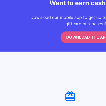
Want to earn cas
Download our mobile app to get up t
giftcard purchases 
DOWNLOAD THE AP