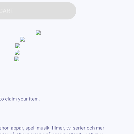
 CART
to claim your item.
hör, appar, spel, musik, filmer, tv-serier och mer