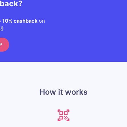
hback?
o
10% cashback
on
🙌
P
How it works