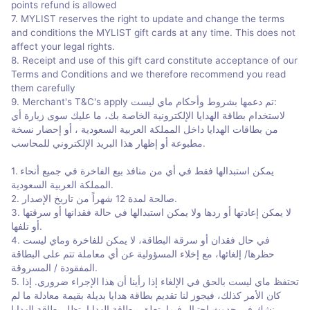
points refund is allowed
7. MYLIST reserves the right to update and change the terms
and conditions the MYLIST gift cards at any time. This does not
affect your legal rights.
8. Receipt and use of this gift card constitute acceptance of our
Terms and Conditions and we therefore recommend you read
them carefully
9. Merchant's T&C's apply تم دعمها بشروط وأحكام ماي ليست:
لاستخدام بطاقة الهدايا الإلكترونية الخاصة بك، ما عليك سوى زيارة أي
من بطاقات الهدايا داخل المملكة العربية السعودية ، أو إحضار نسخة
مطبوعة أو إظهار هذا البريد الإلكتروني للمحاسب.
1. يمكن استبدالها فقط في أي من منافذ بيع الفاخرة في جميع أنحاء
المملكة العربية السعودية.
2. صالحة لمدة 12 شهراً من تاريخ الإصدار.
3. لا يمكن إعادتها أو ردها ولا يمكن استبدالها في حالة فقدانها أو سرقتها
أو تلفها.
4. في حال فقدان أو سرقة البطاقة، لا يمكن للفاخرة وماي ليست
حظرها/ إلغائها، مع إخلاء المسؤولية عن أي معاملة تتم على البطاقة
المفقودة / المسروقة.
5. تحتفظ ماي ليست بالحق في الإلغاء إذا رأينا أن هذا الإجراء ضروري. إذا
كان الأمر كذلك، فيجوز لنا تقديم بطاقة هدايا بديلة بقيمة معادلة ما لم
نشك في حدوث احتيال فيما يتعلق ببطاقة الهدايا. تظل بطاقة الهدايا