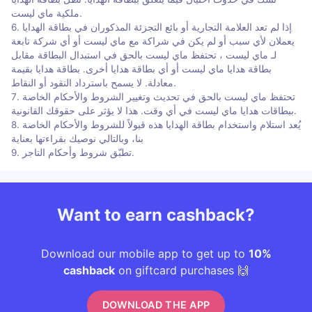
ملكية ماي ليست.
6. إذا لم تعد العلامة التجارية أو بائع التجزئة المذكوران في بطاقة الهدايا
يعملان لأي سبب أو لم يكن في شراكة مع ماي ليست أو أي شركة تابعة
لـ ماي ليست ، تحتفظ ماي ليست بالحق في استبدال البطاقة مقابل
بطاقة هدايا ماي ليست أو أي بطاقة هدايا أخرى. بطاقة هدايا بقيمة
معادلة. لا يسمح باسترداد النقود أو النقاط.
7. تحتفظ ماي ليست بالحق في تحديث وتغيير الشروط والأحكام الخاصة
ببطاقات هدايا ماي ليست في أي وقت. هذا لا يؤثر على حقوقك القانونية.
8. يُعد استلام واستخدام بطاقة الهدايا هذه قبولاً للشروط والأحكام الخاصة
بنا، وبالتالي نوصيك بقراءتها بعناية
9. تطبّق شروط وأحكام التاجر.
Want to earn cashback?
Download our mobile app to get up to
10%
cashback
on giftcard purchases 🙌
DOWNLOAD THE APP