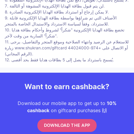
7. لن يتم قبول بطاقة الهدايا الإلكترونية المشوهة أو التالفة.
8. لا يمكن إرجاع أو استرداد بطاقة الهدايا الإلكترونية الصادرة.
9. الأصناف التي تم شراؤها بواسطة بطاقة الهدايا الإلكترونية قابلة
للاسترداد، وفقاً لسياسة الاسترداد والاستبدال الخاصة بالمتجر.
10. تخضع بطاقة الهدايا الإلكترونية "شكراً" لشروط وأحكام بطاقة هدايا
"شكراً" السارية من وقت لآخر.
11. للاستعلام عن الرصيد وانتهاء الصلاحية وموقع المتجر والتفاصيل، يرجى
زيارة www.shukran.com/giftcard أو الاتصال على +974-44024000
(الرقم المجاني).
12. يُسمح باسترداد ما يصل إلى 5 بطاقات هدايا فقط بحد أقصى.
Want to earn cashback?
Download our mobile app to get up to
10%
cashback
on giftcard purchases 🙌
DOWNLOAD THE APP