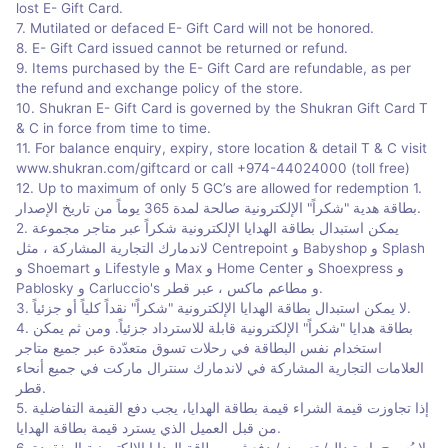
lost E- Gift Card.
7. Mutilated or defaced E- Gift Card will not be honored.
8. E- Gift Card issued cannot be returned or refund.
9. Items purchased by the E- Gift Card are refundable, as per
the refund and exchange policy of the store.
10. Shukran E- Gift Card is governed by the Shukran Gift Card T
& C in force from time to time.
11. For balance enquiry, expiry, store location & detail T & C visit
www.shukran.com/giftcard or call +974-44024000 (toll free)
12. Up to maximum of only 5 GC’s are allowed for redemption 1.
بطاقة هدية "شكراً" الإلكترونية صالحة لمدة 365 يوماً من تاريخ الإصدار.
2. يمكن استبدال بطاقة الهدايا الإلكترونية شكراً عبر متاجر مجموعة
لاندمارك التجارية المشاركة ، مثل Centrepoint و Babyshop و Splash
و Shoemart و Lifestyle و Max و Home Center و Shoexpress و
Pablosky و Carluccio's و مطاعم ماكس ، عبر قطر.
3. لا يمكن استبدال بطاقة الهدايا الإلكترونية "شكراً" نقداً كلياً أو جزئياً.
4. بطاقة هدايا "شكراً" الإلكترونية قابلة للاسترداد جزئياً. ومن ثم يمكن
استخدام نفس البطاقة في رحلات تسوق متعدّدة عبر جميع متاجر
العلامات التجارية المشاركة في لاندمارك سنترال ماركت في جميع أنحاء
قطر.
5. إذا تجاوزت قيمة الشراء قيمة بطاقة الهدايا، يجب دفع القيمة التفاضلية
من قبل العميل الذي يسترد قيمة بطاقة الهدايا.
6. لا يُسمح باستبدال/ تعويض/ دفع ثمن بطاقة الهدايا الإلكترونية المفقودة.