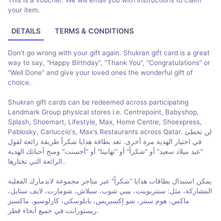
This is a voucher. We will email you with instructions to claim
your item.
DETAILS
TERMS & CONDITIONS
Don’t go wrong with your gift again. Shukran gift card is a great
way to say, “Happy Birthday”, “Thank You”, “Congratulations” or
“Well Done” and give your loved ones the wonderful gift of
choice.
Shukran gift cards can be redeemed across participating
Landmark Group physical stores i.e. Centrepoint, Babyshop,
Splash, Shoemart, Lifestyle, Max, Home Centre, Shoexpress,
Pablosky, Carluccio's, Max's Restaurants across Qatar. لن تخطئ
في اختيار الهدية مرة أخرى. تعد بطاقة هدايا شكراً طريقة رائعة لقول
"عيد ميلاد سعيد" أو "شكراً" أو "تهانينا" أو "أحسنت" ومنح أحبائك الهدية
الرائعة التي تختارها..
يمكن استبدال بطاقات هدايا "شكراً" عبر متاجر مجموعة لاندمارك الفعلية
المشاركة، مثل: سنتربوينت، بيبي شوب، سبلاش، شومارت، لايف ستايل،
ماكس، هوم سنتر، شو إكسبريس، بابلوسكي، كارلوسيو، ماكسيز
ريستورانت في جميع أنحاء قطر.