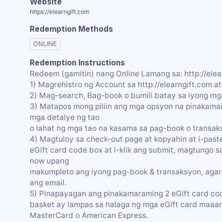
Website
https://elearngift.com
Redemption Methods
ONLINE
Redemption Instructions
Redeem (gamitin) nang Online Lamang sa: http://elea
1) Magrehistro ng Account sa http://elearngift.com a
2) Mag-search, Bag-book o bumili batay sa iyong mg
3) Matapos mong piliin ang mga opsyon na pinakamai
mga detalye ng tao
o lahat ng mga tao na kasama sa pag-book o transak
4) Magtuloy sa check-out page at kopyahin at i-pas
eGift card code box at i-klik ang submit, magtungo 
now upang
makumpleto ang iyong pag-book & transaksyon, aga
ang email.
5) Pinapayagan ang pinakamaraming 2 eGift card cod
basket ay lampas sa halaga ng mga eGift card maaar
MasterCard o American Express.