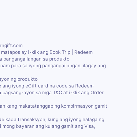
rngift.com
t matapos ay i-klik ang Book Trip | Redeem
a pangangailangan sa produkto.
nam para sa iyong pangangailangan, ilagay ang
syon ng produkto
te ang iyong eGift card na code sa Redeem
sa pagsang-ayon sa mga T&C at i-klik ang Order
ran kang makatatanggap ng kompirmasyon gamit
e kada transaksyon, kung ang iyong halaga ng
i mong bayaran ang kulang gamit ang Visa,