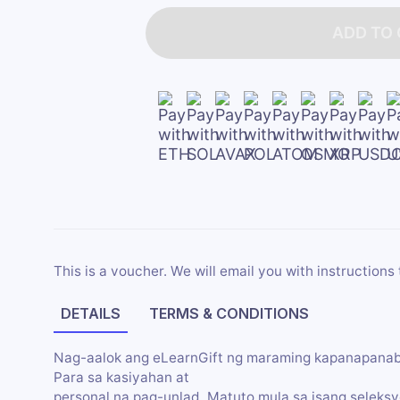
ADD TO
This is a voucher. We will email you with instructions 
DETAILS
TERMS & CONDITIONS
Nag-aalok ang eLearnGift ng maraming kapanapanabik
Para sa kasiyahan at
personal na pag-unlad. Matuto mula sa isang seleksy