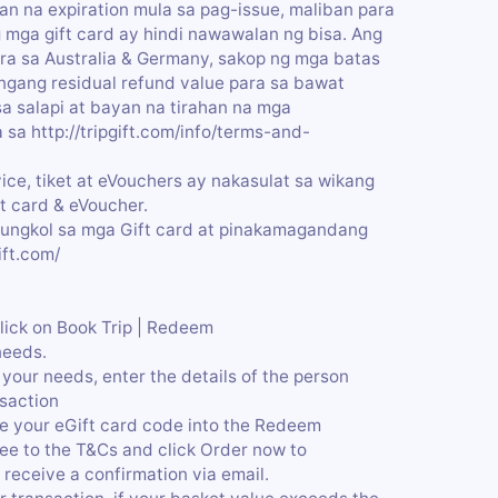
n na expiration mula sa pag-issue, maliban para
 mga gift card ay hindi nawawalan ng bisa. Ang
ra sa Australia & Germany, sakop ng mga batas
ngang residual refund value para sa bawat
a salapi at bayan na tirahan na mga
a http://tripgift.com/info/terms-and-
ice, tiket at eVouchers ay nakasulat sa wikang
ft card & eVoucher.
tungkol sa mga Gift card at pinakamagandang
ift.com/
click on Book Trip | Redeem
needs.
your needs, enter the details of the person
nsaction
e your eGift card code into the Redeem
ee to the T&Cs and click Order now to
 receive a confirmation via email.