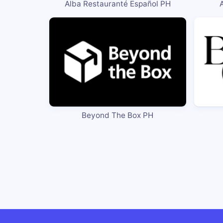
Alba Restauranté Español PH
Beyond The Box PH