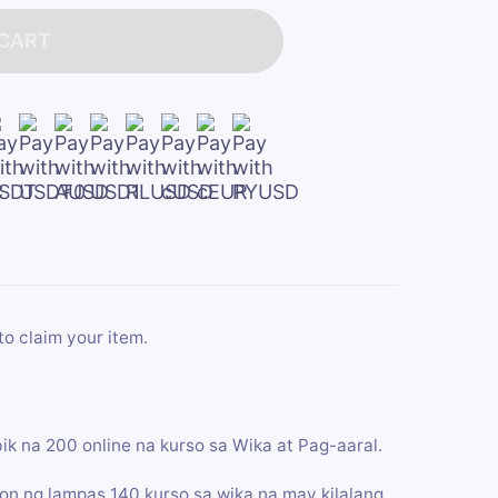
 CART
to claim your item.
 na 200 online na kurso sa Wika at Pag-aaral.
on ng lampas 140 kurso sa wika na may kilalang