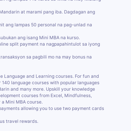
, Mandarin at marami pang iba. Dagdagan ang
it ang lampas 50 personal na pag-unlad na
 subukan ang isang Mini MBA na kurso.
ine split payment na nagpapahintulot sa iyong
ransaksyon sa pagbili mo na may bonus na
ine Language and Learning courses. For fun and
r 140 language courses with popular languages
ndarin and many more. Upskill your knowledge
evelopment courses from Excel, Mindfulness,
y a Mini MBA course.
t payments allowing you to use two payment cards
us travel rewards.