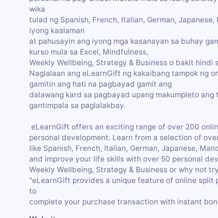
wika
tulad ng Spanish, French, Italian, German, Japanese
iyong kaalaman
at pahusayin ang iyong mga kasanayan sa buhay gam
kurso mula sa Excel, Mindfulness,
Weekly Wellbeing, Strategy & Business o bakit hindi
Naglalaan ang eLearnGift ng kakaibang tampok ng onl
gamitin ang hati na pagbayad gamit ang
dalawang kard sa pagbayad upang makumpleto ang t
gantimpala sa paglalakbay.
eLearnGift offers an exciting range of over 200 onl
personal development. Learn from a selection of ove
like Spanish, French, Italian, German, Japanese, Ma
and improve your life skills with over 50 personal d
Weekly Wellbeing, Strategy & Business or why not tr
"eLearnGift provides a unique feature of online spli
to
complete your purchase transaction with instant bon