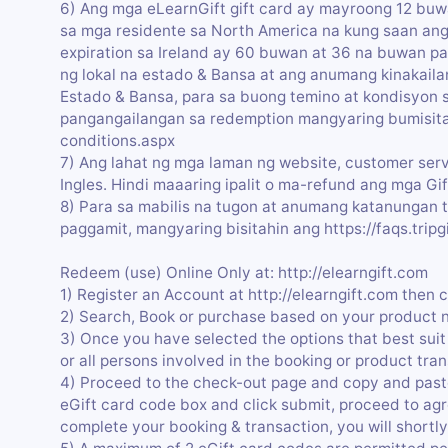
6) Ang mga eLearnGift gift card ay mayroong 12 buwa
sa mga residente sa North America na kung saan ang
expiration sa Ireland ay 60 buwan at 36 na buwan pa
ng lokal na estado & Bansa at ang anumang kinakaila
Estado & Bansa, para sa buong temino at kondisyon s
pangangailangan sa redemption mangyaring bumisita s
conditions.aspx
7) Ang lahat ng mga laman ng website, customer serv
Ingles. Hindi maaaring ipalit o ma-refund ang mga Gi
8) Para sa mabilis na tugon at anumang katanungan 
paggamit, mangyaring bisitahin ang https://faqs.tripg
Redeem (use) Online Only at: http://elearngift.com
1) Register an Account at http://elearngift.com then 
2) Search, Book or purchase based on your product 
3) Once you have selected the options that best suit 
or all persons involved in the booking or product tra
4) Proceed to the check-out page and copy and past
eGift card code box and click submit, proceed to agr
complete your booking & transaction, you will shortly