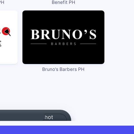
PH
Benefit PH
Bruno's Barbers PH