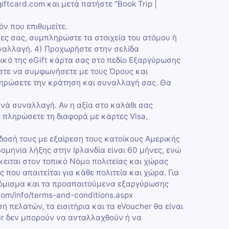
iftcard.com και μετά πατήστε "Book Trip |
ν που επιθυμείτε.
κες σας, συμπληρώστε τα στοιχεία του ατόμου ή
ναλλαγή. 4) Προχωρήστε στην σελίδα
κό της eGift κάρτα σας στο πεδίο Εξαργύρωσης
στε να συμφωνήσετε με τους Όρους και
ληρώσετε την κράτηση και συναλλαγή σας. Θα
ανά συναλλαγή. Αν η αξία στο καλάθι σας
α πληρώσετε τη διαφορά με κάρτες Visa,
κδοσή τους με εξαίρεση τους κατοίκους Αμερικής
ομηνία λήξης στην Ιρλανδία είναι 60 μήνες, ενώ
κειται στον τοπικό Νόμο πολιτείας και χώρας
που απαιτείται για κάθε πολιτεία και χώρα. Για
νόμισμα και τα προαπαιτούμενα εξαργύρωσης
.com/info/terms-and-conditions.aspx
η πελατών, τα εισιτήρια και τα eVoucher θα είναι
er δεν μπορούν να ανταλλαχθούν ή να