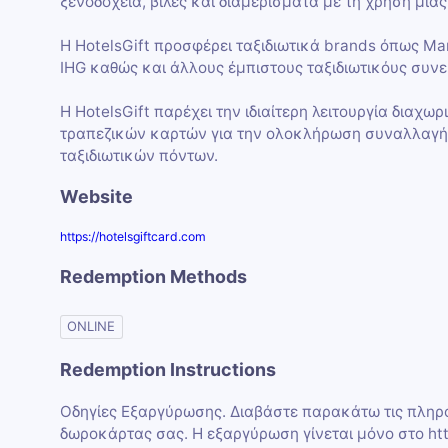
ξενοδοχεία, βίλες και διαμερίσματα με τη χρήση μια
Η HotelsGift προσφέρει ταξιδιωτικά brands όπως Marr
IHG καθώς και άλλους έμπιστους ταξιδιωτικόυς συνε
Η HotelsGift παρέχει την ιδιαίτερη λειτουργία διαχω
τραπεζικών καρτών για την ολοκλήρωση συναλλαγής
ταξιδιωτικών πόντων.
Website
https://hotelsgiftcard.com
Redemption Methods
ONLINE
Redemption Instructions
Οδηγίες Εξαργύρωσης. Διαβάστε παρακάτω τις πληροφ
δωροκάρτας σας. Η εξαργύρωση γίνεται μόνο στο htt