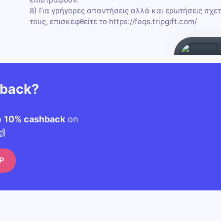
8) Για γρήγορες απαντήσεις αλλά και ερωτήσεις σχε
τους, επισκεφθείτε το https://faqs.tripgift.com/
hback?
o
10% cashback
on
🙌
P