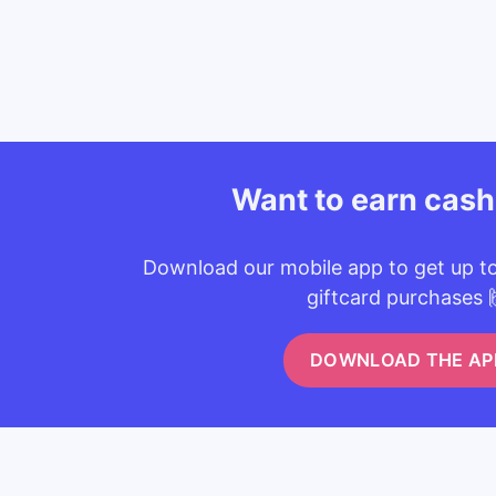
Want to earn cas
Download our mobile app to get up t
giftcard purchases 
DOWNLOAD THE AP