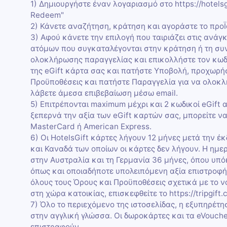
1) Δημιουργήστε έναν λογαριασμό στο https://hotelsg
Redeem"
2) Κάνετε αναζήτηση, κράτηση και αγοράστε το προΪό
3) Αφού κάνετε την επιλογή που ταιριάζει στις ανάγ
ατόμων που συγκαταλέγονται στην κράτηση ή τη συ
ολοκλήρωσης παραγγελίας και επικολλήστε τον κωδι
της eGift κάρτα σας και πατήστε Υποβολή, προχωρή
Προϋποθέσεις και πατήστε Παραγγελία για να ολοκ
λάβετε άμεσα επιβεβαίωση μέσω email.
5) Επιτρέπονται maximum μέχρι και 2 κωδικοί eGift 
ξεπερνά την αξία των eGift καρτών σας, μπορείτε ν
MasterCard ή American Express.
6) Οι HotelsGift κάρτες λήγουν 12 μήνες μετά την έ
και Καναδά των οποίων οι κάρτες δεν λήγουν. Η ημερ
στην Αυστραλία και τη Γερμανία 36 μήνες, όπου υπό
όπως και οποιαδήποτε υπολειπόμενη αξία επιστροφής 
όλους τους Όρους και Προϋποθέσεις σχετικά με το 
στη χώρα κατοικίας, επισκεφθείτε το https://tripgift
7) Όλο το περιεχόμενο της ιστοσελίδας, η εξυπηρέτησ
στην αγγλική γλώσσα. Οι δωροκάρτες και τα eVouch
επιστραφούν.