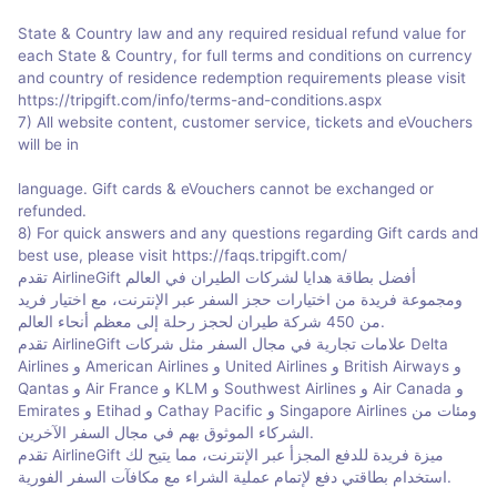
State & Country law and any required residual refund value for
each State & Country, for full terms and conditions on currency
and country of residence redemption requirements please visit
https://tripgift.com/info/terms-and-conditions.aspx
7) All website content, customer service, tickets and eVouchers
will be in
language. Gift cards & eVouchers cannot be exchanged or
refunded.
8) For quick answers and any questions regarding Gift cards and
best use, please visit https://faqs.tripgift.com/
تقدم AirlineGift أفضل بطاقة هدايا لشركات الطيران في العالم
ومجموعة فريدة من اختيارات حجز السفر عبر الإنترنت، مع اختيار فريد
من 450 شركة طيران لحجز رحلة إلى معظم أنحاء العالم.
تقدم AirlineGift علامات تجارية في مجال السفر مثل شركات Delta
Airlines و American Airlines و United Airlines و British Airways و
Qantas و Air France و KLM و Southwest Airlines و Air Canada و
Emirates و Etihad و Cathay Pacific و Singapore Airlines ومئات من
الشركاء الموثوق بهم في مجال السفر الآخرين.
تقدم AirlineGift ميزة فريدة للدفع المجزأ عبر الإنترنت، مما يتيح لك
استخدام بطاقتي دفع لإتمام عملية الشراء مع مكافآت السفر الفورية.