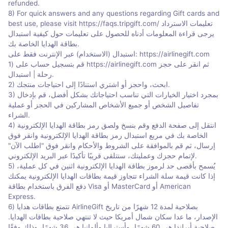
refunded.
8) For quick answers and any questions regarding Gift cards and
best use, please visit https://faqs.tripgift.com/ تعليمات الاسترداد
يرجى قراءة المعلومات أدناه للحصول على تعليمات حول كيفية استبدال
بطاقة الهدايا الخاصة بك.
استبدال (الاستخدام) عبر الإنترنت فقط على: https://airlinegift.com
1) قم بتسجيل حساب على https://airlinegift.com ثم انقر على حجز
رحلة | استبدال.
2) ابحث، واحجز أو اشتري استنادًا إلى احتياجات منتجك.
3) بمجرد اختيار الخيارات التي تناسب احتياجاتك بشكل أفضل، قم بإدخال
تفاصيل الشخص أو جميع الأشخاص المشاركين في الحجز أو عملية
الشراء.
4) انتقل إلى صفحة الدفع وقم بنسخ ولصق رمز بطاقة الهدايا الإلكترونية
الخاصة بك في مربع استبدال رمز بطاقة الهدايا الإلكترونية وانقر فوق
إرسال، ثم قم بالموافقة على الشروط والأحكام وانقر فوق "اطلب الآن"
لإتمام حجزك وعمليتك، ستتلقى قريبًا تأكيدًا عبر البريد الإلكتروني.
5) يُسمح بأقصى حد لرموز بطاقة الهدايا الإلكترونية اثنين في كل عملية،
إذا كانت قيمة سلة الشراء تتجاوز قيمة بطاقات الهدايا الإلكترونية يمكنك
دفع الفرق باستخدام بطاقة Visa أو MasterCard أو American
Express.
6) تتمتع بطاقات هدايا AirlineGift بصلاحية لمدة 12 شهرًا من تاريخ
الإصدار، ما عدا سكان شمال أمريكا حيث لا تنتهي صلاحية بطاقات الهدايا.
صلاحية أيرلندا هي 60 شهرًا، وأستراليا وألمانيا هي 36 شهرًا، وذلك وفقًا