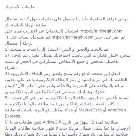
تعليمات الاسترداد
يرجى قراءة المعلومات أدناه للحصول على تعليمات حول كيفية استبدال
بطاقة الهدايا الخاصة بك.
استبدال (استخدام) عبر الإنترنت فقط على: https://airlinegift.com
1) قم بتسجيل حساب على https://airlinegift.com ثم انقر على حجز
رحلة | استبدال.
2) قم بالبحث والحجز أو الشراء استنادًا إلى احتياجات منتجك.
3) بمجرد اختيار الخيارات التي تناسب احتياجاتك بشكل أفضل، قم بإدخال
تفاصيل الشخص أو جميع الأشخاص المشاركين في الحجز أو عملية
الشراء.
4) انتقل إلى صفحة الدفع وقم بنسخ ولصق رمز البطاقة الإلكترونية
الخاصة بك في مربع استبدال رمز البطاقة الإلكترونية وانقر على تقديم،
ثم قم بالموافقة على الشروط والأحكام وانقر على "طلب الآن" لإتمام
حجزك وعمليتك، ستتلقى قريبًا تأكيدًا عبر البريد الإلكتروني.
5) يُسمح بأقصى حد لرموز بطاقة الهدايا الإلكترونية اثنين في كل عملية،
إذا كانت قيمة سلة الشراء أكبر من قيمة بطاقات الهدايا الإلكترونية
يمكنك دفع الفرق باستخدام بطاقة Visa أو MasterCard أو American
Express.
6) تتمتع بطاقات هدايا AirlineGift بصلاحية لمدة 12 شهرًا من تاريخ
الإصدار، ما عدا سكان شمال أمريكا حيث لا تنتهي صلاحية بطاقات الهدايا.
صلاحية أيرلندا هي 60 شهرًا، وأستراليا وألمانيا هي 36 شهرًا، وذلك وفقًا