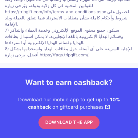
للقوانين المحلية في كل ولاية ودولة، ويُرجى زيارة
https://tripgift.com/info/terms-and-conditions.aspx للحصول على
شروط وأحكام كاملة بشأن متطلبات الاسترداد فيما يتعلق بالعملة وبلد
الإقامة.
7) سيكون جميع محتوى الموقع الإلكتروني وخدمة العملاء والتذاكر
وقسائم الهدايا الإلكترونية باللغة الإنجليزية. لا يمكن استبدال بطاقات
الهدايا وقسائم الهدايا الإلكترونية أو استردادها.
8) للإجابة السريعة على أي أسئلة حول بطاقات الهدايا واستخدامها بشكل
أفضل، يرجى زيارة https://faqs.tripgift.com/.
Want to earn cashback?
Download our mobile app to get up to
10%
cashback
on giftcard purchases 🙌
DOWNLOAD THE APP