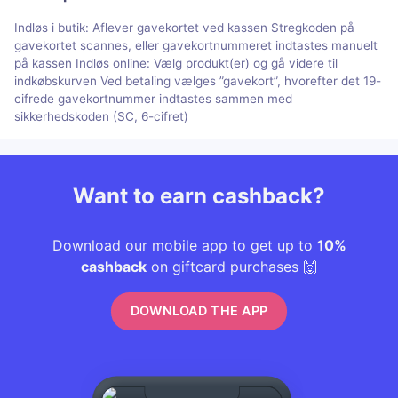
Indløs i butik: Aflever gavekortet ved kassen Stregkoden på
gavekortet scannes, eller gavekortnummeret indtastes manuelt
på kassen Indløs online: Vælg produkt(er) og gå videre til
indkøbskurven Ved betaling vælges ”gavekort”, hvorefter det 19-
cifrede gavekortnummer indtastes sammen med
sikkerhedskoden (SC, 6-cifret)
Want to earn cashback?
Download our mobile app to get up to
10%
cashback
on giftcard purchases 🙌
DOWNLOAD THE APP