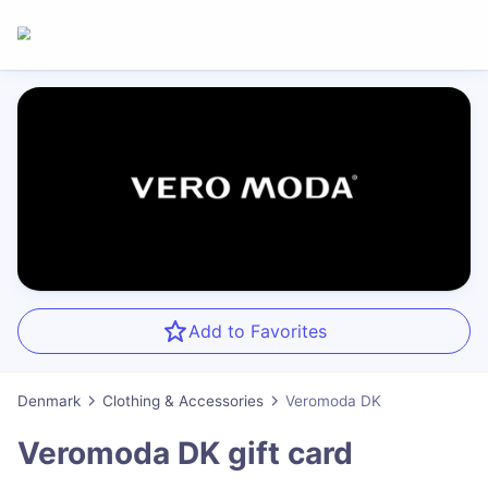
Add to Favorites
Denmark
Clothing & Accessories
Veromoda DK
Veromoda DK
gift card