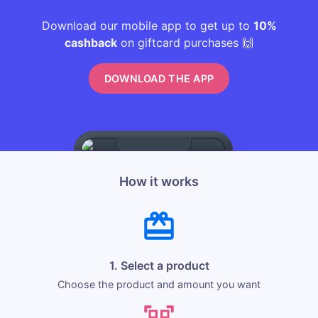
Download our mobile app to get up to
10%
cashback
on giftcard purchases 🙌
DOWNLOAD THE APP
How it works
1. Select a product
Choose the product and amount you want