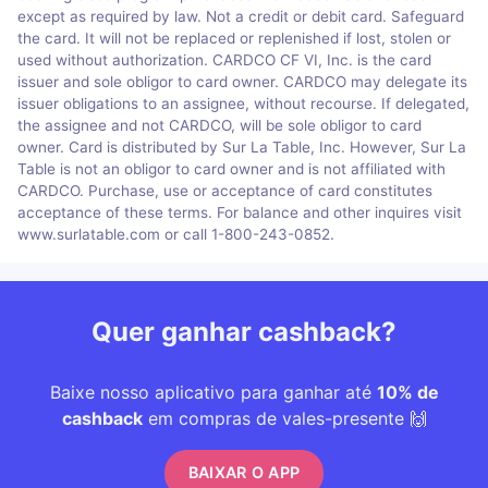
except as required by law. Not a credit or debit card. Safeguard
the card. It will not be replaced or replenished if lost, stolen or
used without authorization. CARDCO CF VI, Inc. is the card
issuer and sole obligor to card owner. CARDCO may delegate its
issuer obligations to an assignee, without recourse. If delegated,
the assignee and not CARDCO, will be sole obligor to card
owner. Card is distributed by Sur La Table, Inc. However, Sur La
Table is not an obligor to card owner and is not affiliated with
CARDCO. Purchase, use or acceptance of card constitutes
acceptance of these terms. For balance and other inquires visit
www.surlatable.com or call 1-800-243-0852.
Quer ganhar cashback?
Baixe nosso aplicativo para ganhar até
10% de
cashback
em compras de vales-presente 🙌
BAIXAR O APP