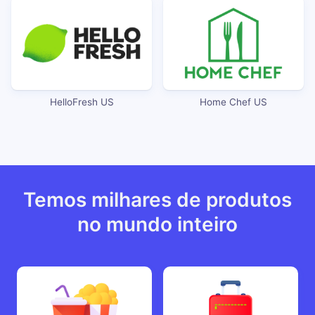
HelloFresh US
Home Chef US
Temos milhares de produtos
no mundo inteiro