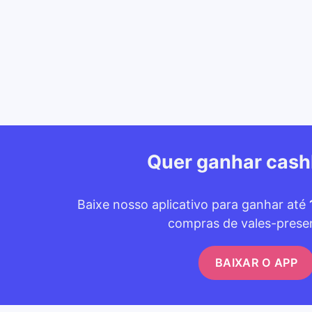
Quer ganhar cas
Baixe nosso aplicativo para ganhar até
compras de vales-prese
BAIXAR O APP