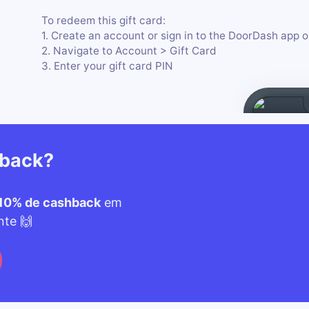
To redeem this gift card:
1. Create an account or sign in to the DoorDash app
2. Navigate to Account > Gift Card
3. Enter your gift card PIN
hback?
10% de cashback
em
nte 🙌