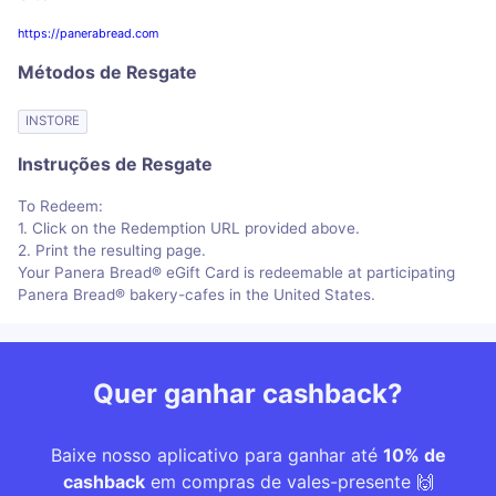
https://panerabread.com
Métodos de Resgate
INSTORE
Instruções de Resgate
To Redeem:
1. Click on the Redemption URL provided above.
2. Print the resulting page.
Your Panera Bread® eGift Card is redeemable at participating
Panera Bread® bakery-cafes in the United States.
Quer ganhar cashback?
Baixe nosso aplicativo para ganhar até
10% de
cashback
em compras de vales-presente 🙌