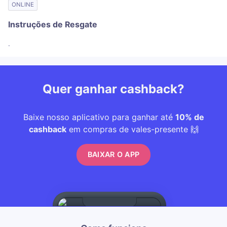
ONLINE
Instruções de Resgate
.
Quer ganhar cashback?
Baixe nosso aplicativo para ganhar até
10% de
cashback
em compras de vales-presente 🙌
BAIXAR O APP