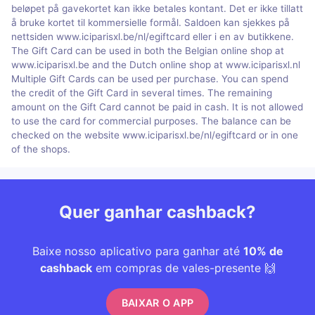
beløpet på gavekortet kan ikke betales kontant. Det er ikke tillatt
å bruke kortet til kommersielle formål. Saldoen kan sjekkes på
nettsiden www.iciparisxl.be/nl/egiftcard eller i en av butikkene.
The Gift Card can be used in both the Belgian online shop at
www.iciparisxl.be and the Dutch online shop at www.iciparisxl.nl
Multiple Gift Cards can be used per purchase. You can spend
the credit of the Gift Card in several times. The remaining
amount on the Gift Card cannot be paid in cash. It is not allowed
to use the card for commercial purposes. The balance can be
checked on the website www.iciparisxl.be/nl/egiftcard or in one
of the shops.
Quer ganhar cashback?
Baixe nosso aplicativo para ganhar até
10% de
cashback
em compras de vales-presente 🙌
BAIXAR O APP