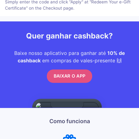
Simply enter the code and click "Apply" at "Redeem Your e-Gift
Certificate" on the Checkout page.
Quer ganhar cashback?
Baixe nosso aplicativo para ganhar até
10% de
cashback
em compras de vales-presente 🙌
BAIXAR O APP
Como funciona