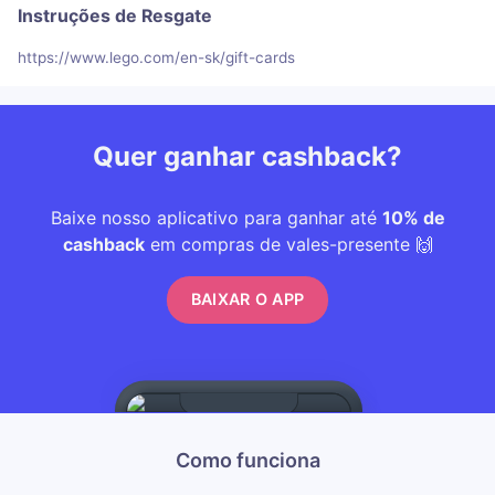
Instruções de Resgate
https://www.lego.com/en-sk/gift-cards
Quer ganhar cashback?
Baixe nosso aplicativo para ganhar até
10% de
cashback
em compras de vales-presente 🙌
BAIXAR O APP
Como funciona