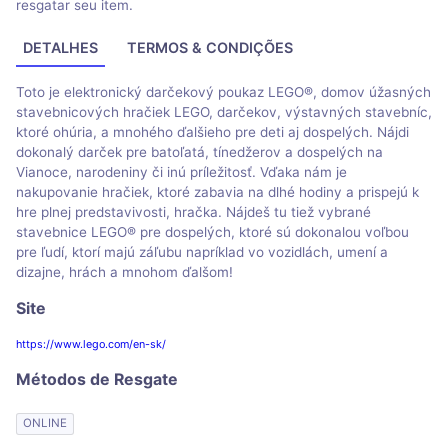
resgatar seu item.
DETALHES
TERMOS & CONDIÇÕES
Toto je elektronický darčekový poukaz LEGO®, domov úžasných
stavebnicových hračiek LEGO, darčekov, výstavných stavebníc,
ktoré ohúria, a mnohého ďalšieho pre deti aj dospelých. Nájdi
dokonalý darček pre batoľatá, tínedžerov a dospelých na
Vianoce, narodeniny či inú príležitosť. Vďaka nám je
nakupovanie hračiek, ktoré zabavia na dlhé hodiny a prispejú k
hre plnej predstavivosti, hračka. Nájdeš tu tiež vybrané
stavebnice LEGO® pre dospelých, ktoré sú dokonalou voľbou
pre ľudí, ktorí majú záľubu napríklad vo vozidlách, umení a
dizajne, hrách a mnohom ďalšom!
Site
https://www.lego.com/en-sk/
Métodos de Resgate
ONLINE