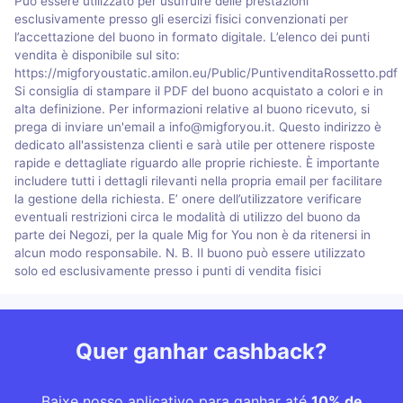
Può essere utilizzato per usufruire delle prestazioni
esclusivamente presso gli esercizi fisici convenzionati per
l’accettazione del buono in formato digitale. L’elenco dei punti
vendita è disponibile sul sito:
https://migforyoustatic.amilon.eu/Public/PuntivenditaRossetto.pdf
Si consiglia di stampare il PDF del buono acquistato a colori e in
alta definizione. Per informazioni relative al buono ricevuto, si
prega di inviare un'email a info@migforyou.it. Questo indirizzo è
dedicato all'assistenza clienti e sarà utile per ottenere risposte
rapide e dettagliate riguardo alle proprie richieste. È importante
includere tutti i dettagli rilevanti nella propria email per facilitare
la gestione della richiesta. E’ onere dell’utilizzatore verificare
eventuali restrizioni circa le modalità di utilizzo del buono da
parte dei Negozi, per la quale Mig for You non è da ritenersi in
alcun modo responsabile. N. B. Il buono può essere utilizzato
solo ed esclusivamente presso i punti di vendita fisici
Quer ganhar cashback?
Baixe nosso aplicativo para ganhar até
10% de