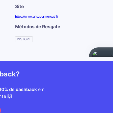
Site
https://www.alisupermercati.it
Métodos de Resgate
INSTORE
hback?
10% de cashback
em
nte 🙌