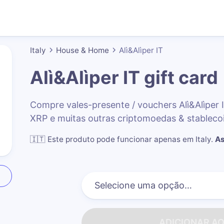
Italy
House & Home
Alì&Alìper IT
Alì&Alìper IT
gift card
Compre vales-presente / vouchers Alì&Alìper
XRP e muitas outras criptomoedas & stableco
🇮🇹
Este produto pode funcionar apenas em Italy
.
As
ADICIONAR A