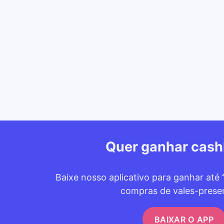
Quer ganhar cas
Baixe nosso aplicativo para ganhar até
compras de vales-prese
BAIXAR O APP