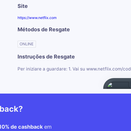
Site
https://www.netflix.com
Métodos de Resgate
ONLINE
Instruções de Resgate
Per iniziare a guardare: 1. Vai su www.netflix.com/codi
hback?
10% de cashback
em