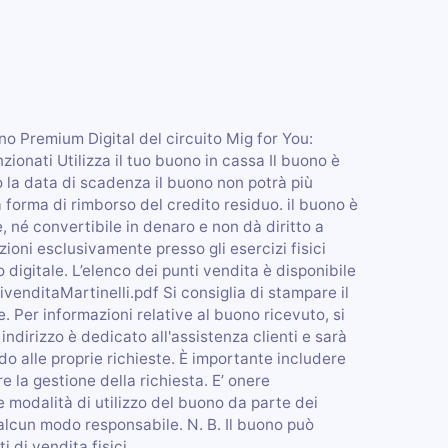
uono Premium Digital del circuito Mig for You:
ionati Utilizza il tuo buono in cassa Il buono è
o la data di scadenza il buono non potrà più
a forma di rimborso del credito residuo. il buono è
, né convertibile in denaro e non dà diritto a
zioni esclusivamente presso gli esercizi fisici
digitale. L’elenco dei punti vendita è disponibile
ivenditaMartinelli.pdf Si consiglia di stampare il
. Per informazioni relative al buono ricevuto, si
indirizzo è dedicato all'assistenza clienti e sarà
rdo alle proprie richieste. È importante includere
are la gestione della richiesta. E’ onere
 le modalità di utilizzo del buono da parte dei
 alcun modo responsabile. N. B. Il buono può
 di vendita fisici