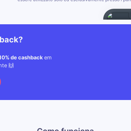
hback?
10% de cashback
em
nte 🙌