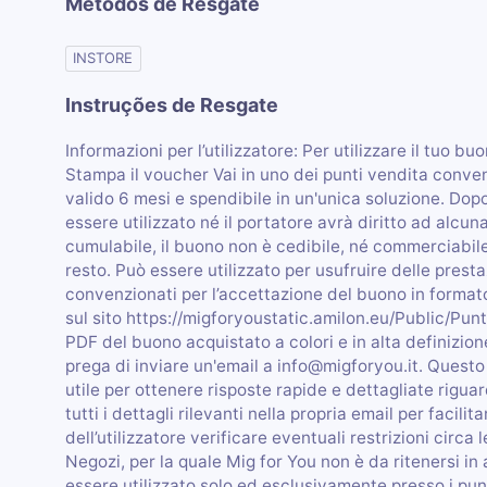
Métodos de Resgate
INSTORE
Instruções de Resgate
Informazioni per l’utilizzatore: Per utilizzare il tuo b
Stampa il voucher Vai in uno dei punti vendita convenz
valido 6 mesi e spendibile in un'unica soluzione. Dop
essere utilizzato né il portatore avrà diritto ad alcun
cumulabile, il buono non è cedibile, né commerciabile
resto. Può essere utilizzato per usufruire delle presta
convenzionati per l’accettazione del buono in formato 
sul sito https://migforyoustatic.amilon.eu/Public/Punt
PDF del buono acquistato a colori e in alta definizione
prega di inviare un'email a info@migforyou.it. Questo 
utile per ottenere risposte rapide e dettagliate rigua
tutti i dettagli rilevanti nella propria email per facilit
dell’utilizzatore verificare eventuali restrizioni circa
Negozi, per la quale Mig for You non è da ritenersi in
essere utilizzato solo ed esclusivamente presso i punti