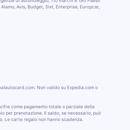
agenzie di autonoleggio, 110 marchi e 190 Paesi!
z, Alamo, Avis, Budget, Sixt, Enterprise, Europcar,
obalautocard.com. Non valido su Expedia.com o
a 8 cifre come pagamento totale o parziale della
alo per prenotazione. Il saldo, se necessario, può
ito. Le carte regalo non hanno scadenza.