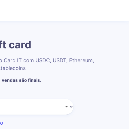
ft card
to Card IT com USDC, USDT, Ethereum,
stablecoins
 vendas são finais.
do