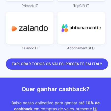
Primark IT
TripGift IT
Zalando IT
Abbonamenti.it IT
EXPLORAR TODOS OS VALES-PRESENTE EM ITALY
Quer ganhar cashback?
Baixe nosso aplicativo para ganhar até
10% de
cashback
em compras de vales-presente 🙌