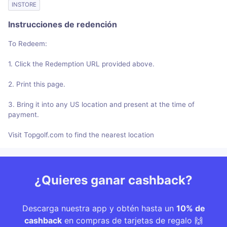
INSTORE
Instrucciones de redención
To Redeem:
1. Click the Redemption URL provided above.
2. Print this page.
3. Bring it into any US location and present at the time of
payment.
Visit Topgolf.com to find the nearest location
¿Quieres ganar cashback?
Descarga nuestra app y obtén hasta un
10% de
cashback
en compras de tarjetas de regalo 🙌