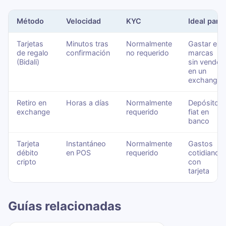
Método
Velocidad
KYC
Ideal para
Tarjetas
Minutos tras
Normalmente
Gastar en
de regalo
confirmación
no requerido
marcas
(Bidali)
sin vender
en un
exchange
Retiro en
Horas a días
Normalmente
Depósitos
exchange
requerido
fiat en
banco
Tarjeta
Instantáneo
Normalmente
Gastos
débito
en POS
requerido
cotidianos
cripto
con
tarjeta
Guías relacionadas