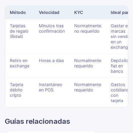
Método
Velocidad
KYC
Ideal para
Tarjetas
Minutos tras
Normalmente
Gastar en
de regalo
confirmación
no requerido
marcas
(Bidali)
sin vender
en un
exchange
Retiro en
Horas a días
Normalmente
Depósitos
exchange
requerido
fiat en
banco
Tarjeta
Instantáneo
Normalmente
Gastos
débito
en POS
requerido
cotidianos
cripto
con
tarjeta
Guías relacionadas