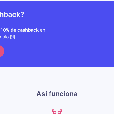
shback?
n
10% de cashback
en
galo 🙌
Así funciona