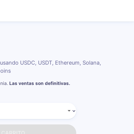
I usando USDC, USDT, Ethereum, Solana,
oins
enia
.
Las ventas son definitivas.
 CARRITO