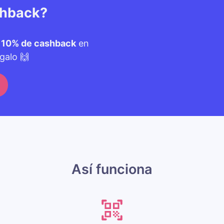
shback?
n
10% de cashback
en
galo 🙌
Así funciona