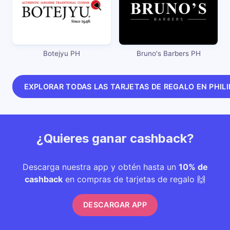
Botejyu PH
Bruno's Barbers PH
EXPLORAR TODAS LAS TARJETAS DE REGALO EN PHILI
¿Quieres ganar cashback?
Descarga nuestra app y obtén hasta un
10% de
cashback
en compras de tarjetas de regalo 🙌
DESCARGAR APP