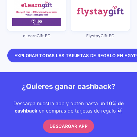
eLearnGift EG
FlystayGift EG
EXPLORAR TODAS LAS TARJETAS DE REGALO EN EGY
¿Quieres ganar cashback?
Descarga nuestra app y obtén hasta un
10% de
cashback
en compras de tarjetas de regalo 🙌
DESCARGAR APP