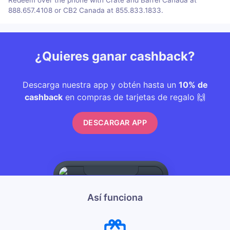
888.657.4108 or CB2 Canada at 855.833.1833.
¿Quieres ganar cashback?
Descarga nuestra app y obtén hasta un
10% de
cashback
en compras de tarjetas de regalo 🙌
DESCARGAR APP
Así funciona