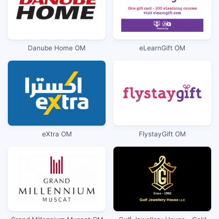
Danube Home OM
eLearnGift OM
eXtra OM
FlystayGift OM