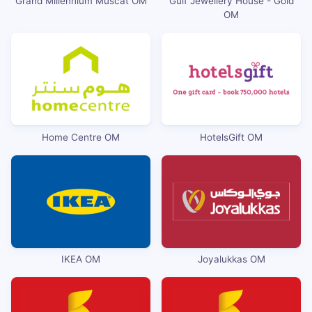
Grand Millennium Muscat OM
Gulf Jewellery House - Gold
OM
Home Centre OM
HotelsGift OM
IKEA OM
Joyalukkas OM