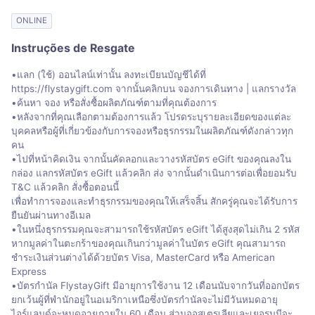
ONLINE
Instruções de Resgate
•แลก (ใช้) ออนไลน์เท่านั้น ลงทะเบียนบัญชีได้ที่
https://flystaygift.com จากนั้นคลิกบน จองการเดินทาง | แลกรางวัล
•ค้นหา จอง หรือสั่งซื้อผลิตภัณฑ์ตามที่คุณต้องการ
•หลังจากที่คุณเลือกตามต้องการแล้ว โปรดระบุรายละเอียดของแต่ละ
บุคคลหรือผู้ที่เกี่ยวข้องกับการจองหรือธุรกรรมในผลิตภัณฑ์ดังกล่าวทุก
คน
•ไปที่หน้าคิดเงิน จากนั้นคัดลอกและวางรหัสบัตร eGift ของคุณลงใน
กล่อง แลกรหัสบัตร eGift แล้วคลิก ส่ง จากนั้นดำเนินการต่อเพื่อยอมรับ
T&C แล้วคลิก สั่งซื้อตอนนี้
เพื่อทำการจองและทำธุรกรรมของคุณให้เสร็จสิ้น สักครู่คุณจะได้รับการ
ยืนยันผ่านทางอีเมล
•ในหนึ่งธุรกรรมคุณจะสามารถใช้รหัสบัตร eGift ได้สูงสุดไม่เกิน 2 รหัส
หากมูลค่าในตะกร้าของคุณเกินกว่ามูลค่าในบัตร eGift คุณสามารถ
ชำระเงินส่วนต่างได้ด้วยบัตร Visa, MasterCard หรือ American
Express
•บัตรกำนัล FlystayGift มีอายุการใช้งาน 12 เดือนนับจากวันที่ออกบัตร
ยกเว้นผู้ที่พำนักอยู่ในอเมริกาเหนือซึ่งบัตรกำนัลจะไม่มีวันหมดอายุ
ไอร์แลนด์จะหมดอายุภายใน 60 เดือน ส่วนออสเตรเลียและเยอรมนีจะ