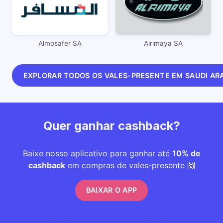
Almosafer SA
Alrimaya SA
EXPLORAR TODOS OS VALES-PRESENTE EM SAUDI AR
Quer ganhar cashback?
Baixe nosso aplicativo para ganhar até
10% de
cashback
em compras de vales-presente 🙌
BAIXAR O APP