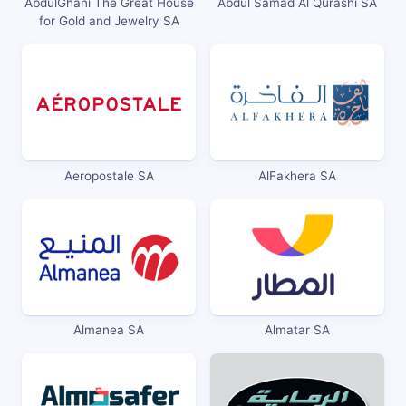
AbdulGhani The Great House
Abdul Samad Al Qurashi SA
for Gold and Jewelry SA
Aeropostale SA
AlFakhera SA
Almanea SA
Almatar SA