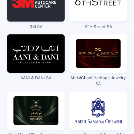
3M SA
6TH Street SA
AANI & DANI SA
AbdulGhani Heritage Jewelry
SA