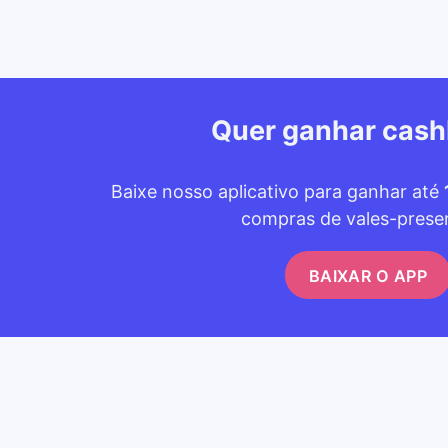
Quer ganhar cas
Baixe nosso aplicativo para ganhar até
compras de vales-prese
BAIXAR O APP