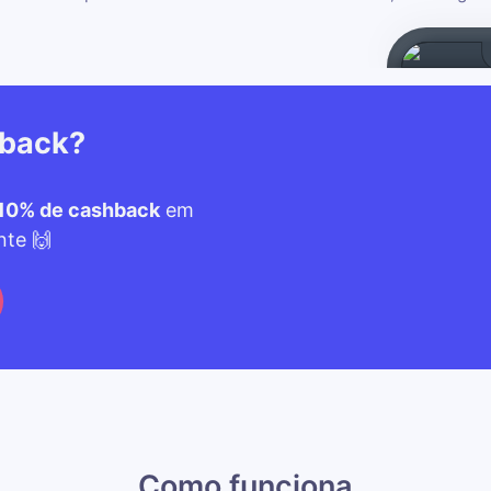
hback?
10% de cashback
em
nte 🙌
Como funciona