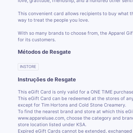
love, gratitude, friendship, and a hundred other sent
This convenient card allows recipients to buy what t
way to treat the people you love.
With so many brands to choose from, the Apparel Gi
for its customers.
Métodos de Resgate
INSTORE
Instruções de Resgate
This eGift Card is only valid for a ONE TIME purchase,
This eGift Card can be redeemed at the stores of an
except for Tim Hortons and Cold Stone Creamery.
To find the nearest brand and store at which this eG
www.appareluae.com, choose the category and brand, 
store location listed under KSA.
Expired eGift Cards cannot be extended, exchanged 