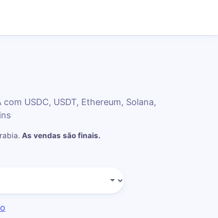
A com USDC, USDT, Ethereum, Solana,
ins
rabia
.
As vendas são finais.
do